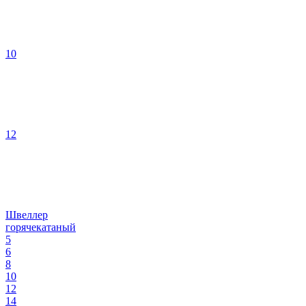
10
12
Швеллер
горячекатаный
5
6
8
10
12
14