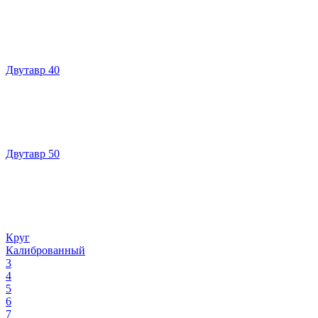
Двутавр 40
Двутавр 50
Круг
Калиброванный
3
4
5
6
7