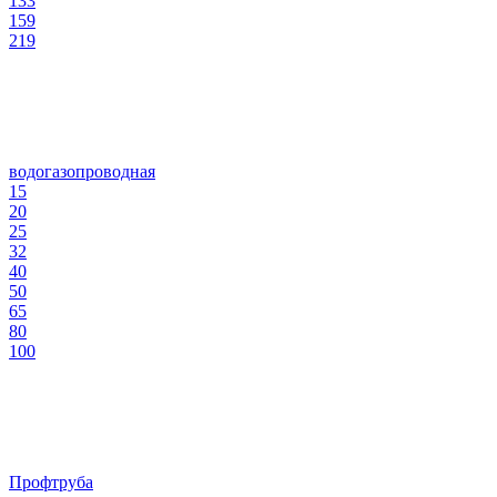
133
159
219
водогазопроводная
15
20
25
32
40
50
65
80
100
Профтруба