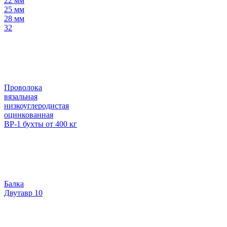
22 мм
25 мм
28 мм
32
Проволока
вязальная
низкоуглеродистая
оцинкованная
ВР-1 бухты от 400 кг
Балка
Двутавр 10