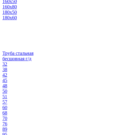
160х50
160х80
180х50
180х60
Труба стальная
бесшовная г/д
32
38
42
45
48
50
51
57
60
68
70
76
89
95