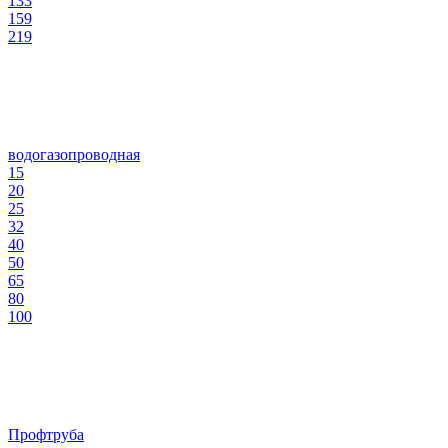
133
159
219
водогазопроводная
15
20
25
32
40
50
65
80
100
Профтруба