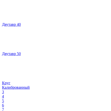
Двутавр 40
Двутавр 50
Круг
Калиброванный
3
4
5
6
7