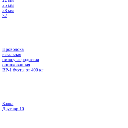
22 мм
25 мм
28 мм
32
Проволока
вязальная
низкоуглеродистая
оцинкованная
ВР-1 бухты от 400 кг
Балка
Двутавр 10