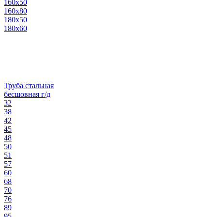
160х50
160х80
180х50
180х60
Труба стальная
бесшовная г/д
32
38
42
45
48
50
51
57
60
68
70
76
89
95