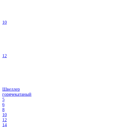
10
12
Швеллер
горячекатаный
5
6
8
10
12
14