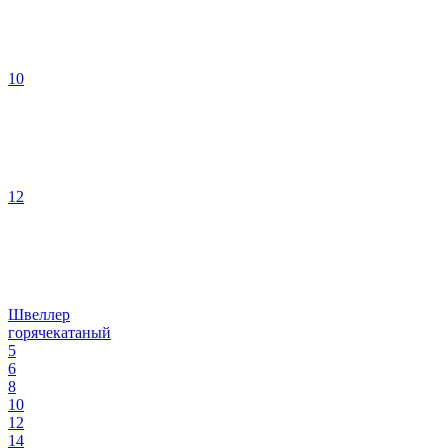
10
12
Швеллер
горячекатаный
5
6
8
10
12
14