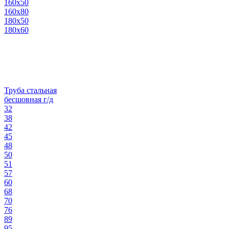
160х50
160х80
180х50
180х60
Труба стальная
бесшовная г/д
32
38
42
45
48
50
51
57
60
68
70
76
89
95