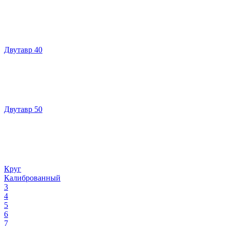
Двутавр 40
Двутавр 50
Круг
Калиброванный
3
4
5
6
7