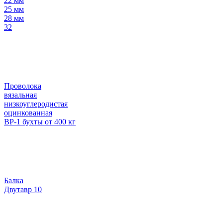
22 мм
25 мм
28 мм
32
Проволока
вязальная
низкоуглеродистая
оцинкованная
ВР-1 бухты от 400 кг
Балка
Двутавр 10