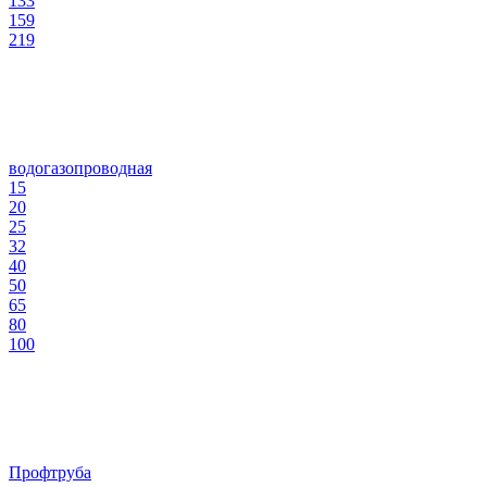
133
159
219
водогазопроводная
15
20
25
32
40
50
65
80
100
Профтруба