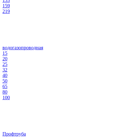
133
159
219
водогазопроводная
15
20
25
32
40
50
65
80
100
Профтруба