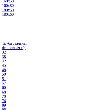
160х50
160х80
180х50
180х60
Труба стальная
бесшовная г/д
32
38
42
45
48
50
51
57
60
68
70
76
89
95