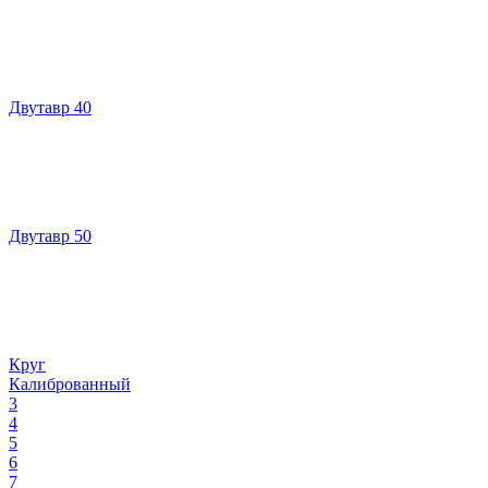
Двутавр 40
Двутавр 50
Круг
Калиброванный
3
4
5
6
7