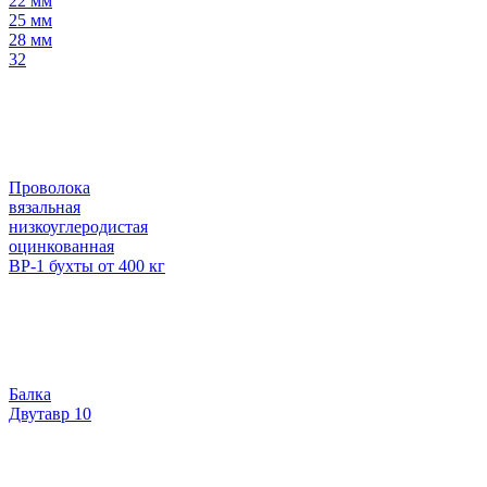
22 мм
25 мм
28 мм
32
Проволока
вязальная
низкоуглеродистая
оцинкованная
ВР-1 бухты от 400 кг
Балка
Двутавр 10