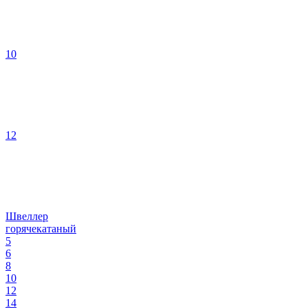
10
12
Швеллер
горячекатаный
5
6
8
10
12
14