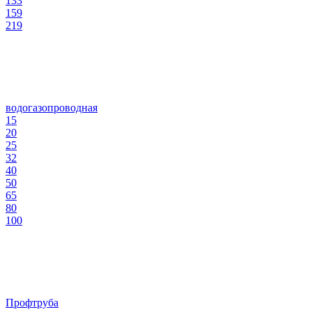
133
159
219
водогазопроводная
15
20
25
32
40
50
65
80
100
Профтруба