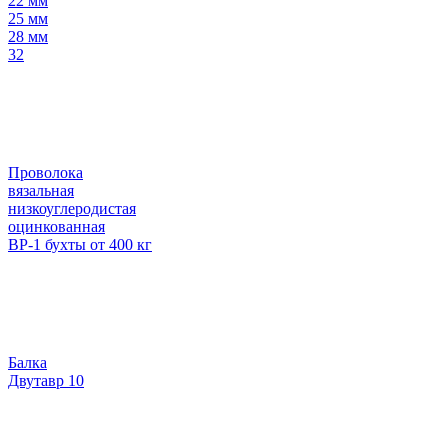
22 мм
25 мм
28 мм
32
Проволока
вязальная
низкоуглеродистая
оцинкованная
ВР-1 бухты от 400 кг
Балка
Двутавр 10