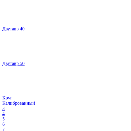
Двутавр 40
Двутавр 50
Круг
Калиброванный
3
4
5
6
7