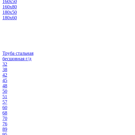
160х50
160х80
180х50
180х60
Труба стальная
бесшовная г/д
32
38
42
45
48
50
51
57
60
68
70
76
89
95