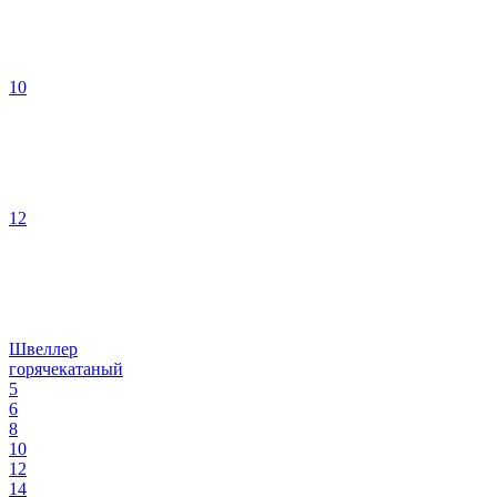
10
12
Швеллер
горячекатаный
5
6
8
10
12
14