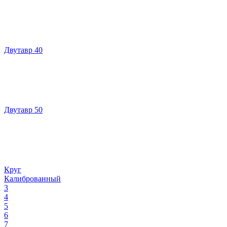
Двутавр 40
Двутавр 50
Круг
Калиброванный
3
4
5
6
7