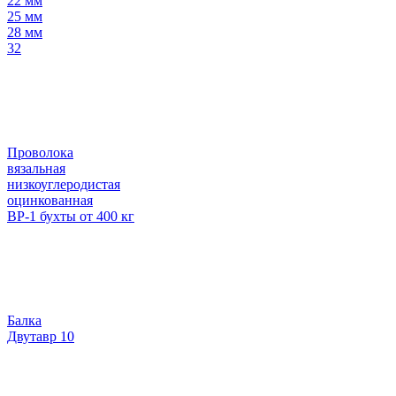
22 мм
25 мм
28 мм
32
Проволока
вязальная
низкоуглеродистая
оцинкованная
ВР-1 бухты от 400 кг
Балка
Двутавр 10