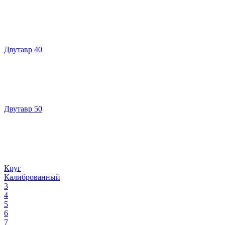
Двутавр 40
Двутавр 50
Круг
Калиброванный
3
4
5
6
7