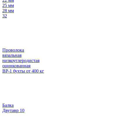
22 мм
25 мм
28 мм
32
Проволока
вязальная
низкоуглеродистая
оцинкованная
ВР-1 бухты от 400 кг
Балка
Двутавр 10