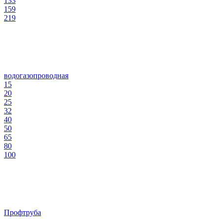
133
159
219
водогазопроводная
15
20
25
32
40
50
65
80
100
Профтруба