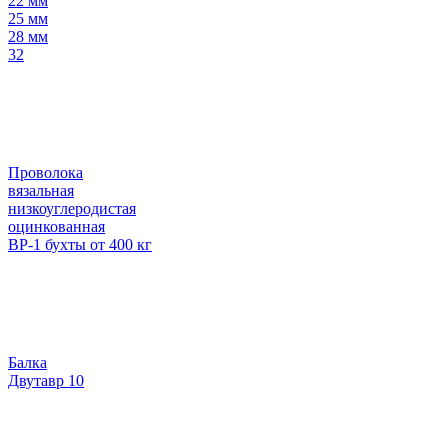
22 мм
25 мм
28 мм
32
Проволока
вязальная
низкоуглеродистая
оцинкованная
ВР-1 бухты от 400 кг
Балка
Двутавр 10