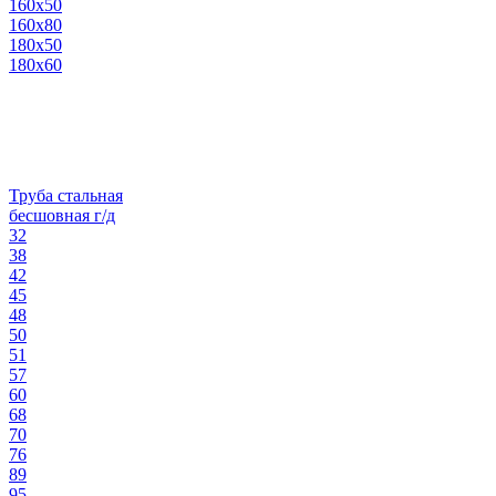
160х50
160х80
180х50
180х60
Труба стальная
бесшовная г/д
32
38
42
45
48
50
51
57
60
68
70
76
89
95