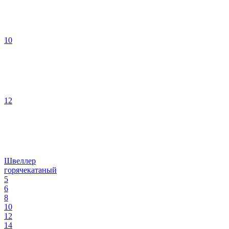
10
12
Швеллер
горячекатаный
5
6
8
10
12
14