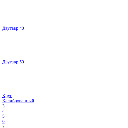
Двутавр 40
Двутавр 50
Круг
Калиброванный
3
4
5
6
7