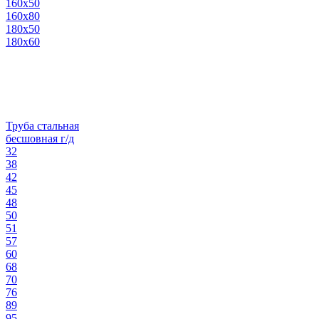
160х50
160х80
180х50
180х60
Труба стальная
бесшовная г/д
32
38
42
45
48
50
51
57
60
68
70
76
89
95