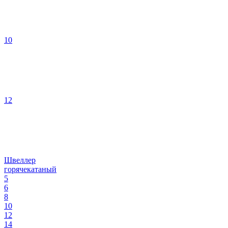
10
12
Швеллер
горячекатаный
5
6
8
10
12
14