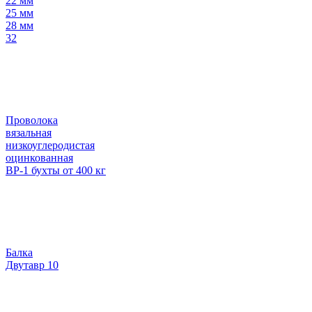
22 мм
25 мм
28 мм
32
Проволока
вязальная
низкоуглеродистая
оцинкованная
ВР-1 бухты от 400 кг
Балка
Двутавр 10