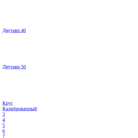
Двутавр 40
Двутавр 50
Круг
Калиброванный
3
4
5
6
7