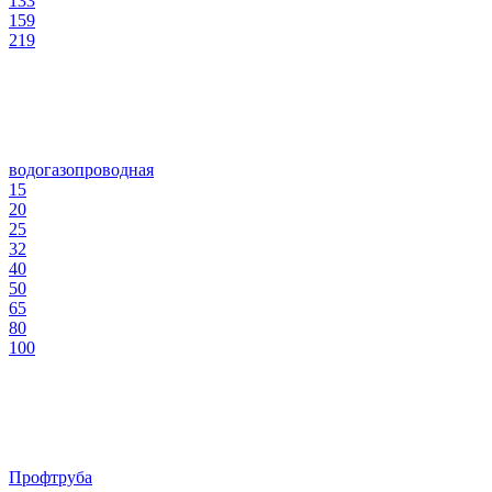
133
159
219
водогазопроводная
15
20
25
32
40
50
65
80
100
Профтруба