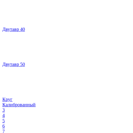
Двутавр 40
Двутавр 50
Круг
Калиброванный
3
4
5
6
7