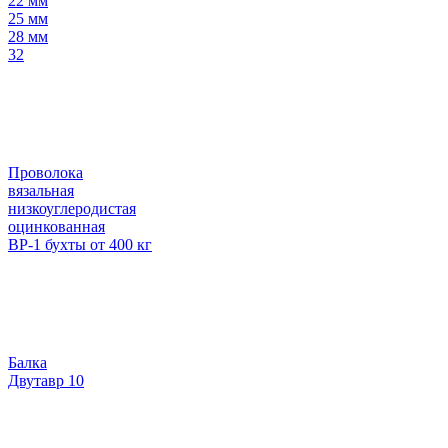
22 мм
25 мм
28 мм
32
Проволока
вязальная
низкоуглеродистая
оцинкованная
ВР-1 бухты от 400 кг
Балка
Двутавр 10