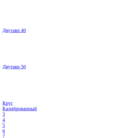
Двутавр 40
Двутавр 50
Круг
Калиброванный
3
4
5
6
7