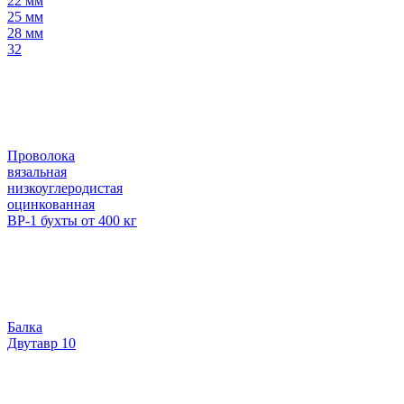
22 мм
25 мм
28 мм
32
Проволока
вязальная
низкоуглеродистая
оцинкованная
ВР-1 бухты от 400 кг
Балка
Двутавр 10