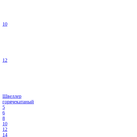
10
12
Швеллер
горячекатаный
5
6
8
10
12
14