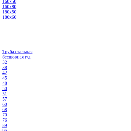
160х50
160х80
180х50
180х60
Труба стальная
бесшовная г/д
32
38
42
45
48
50
51
57
60
68
70
76
89
95