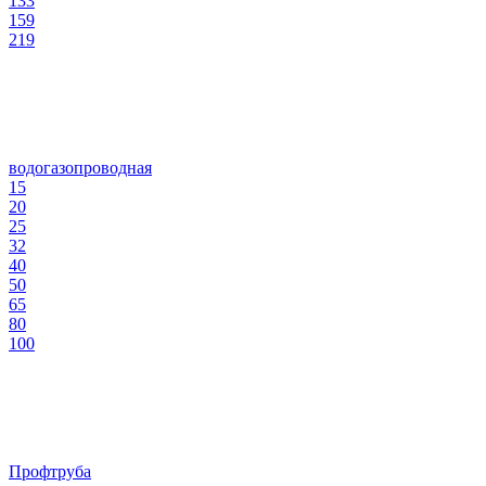
133
159
219
водогазопроводная
15
20
25
32
40
50
65
80
100
Профтруба