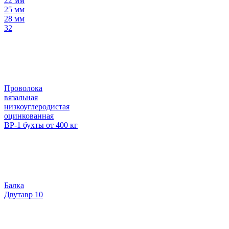
22 мм
25 мм
28 мм
32
Проволока
вязальная
низкоуглеродистая
оцинкованная
ВР-1 бухты от 400 кг
Балка
Двутавр 10