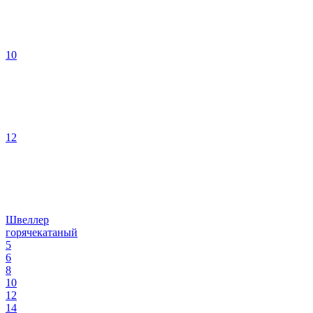
10
12
Швеллер
горячекатаный
5
6
8
10
12
14