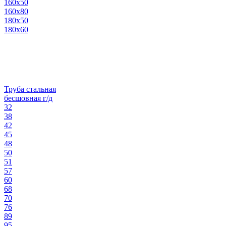
160х50
160х80
180х50
180х60
Труба стальная
бесшовная г/д
32
38
42
45
48
50
51
57
60
68
70
76
89
95