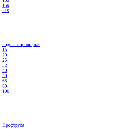
133
159
219
водогазопроводная
15
20
25
32
40
50
65
80
100
Профтруба