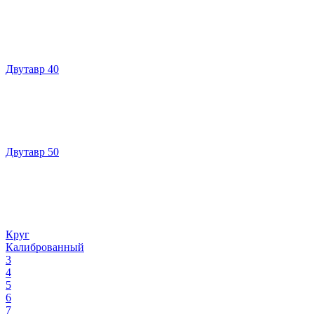
Двутавр 40
Двутавр 50
Круг
Калиброванный
3
4
5
6
7