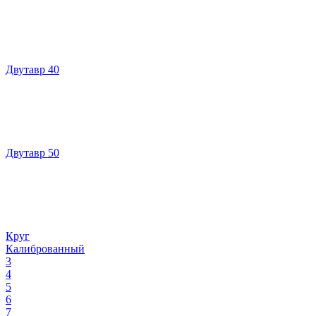
Двутавр 40
Двутавр 50
Круг
Калиброванный
3
4
5
6
7