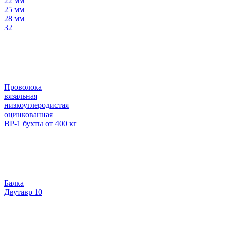
22 мм
25 мм
28 мм
32
Проволока
вязальная
низкоуглеродистая
оцинкованная
ВР-1 бухты от 400 кг
Балка
Двутавр 10