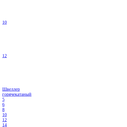
10
12
Швеллер
горячекатаный
5
6
8
10
12
14