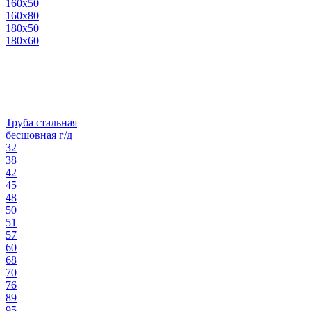
160х50
160х80
180х50
180х60
Труба стальная
бесшовная г/д
32
38
42
45
48
50
51
57
60
68
70
76
89
95