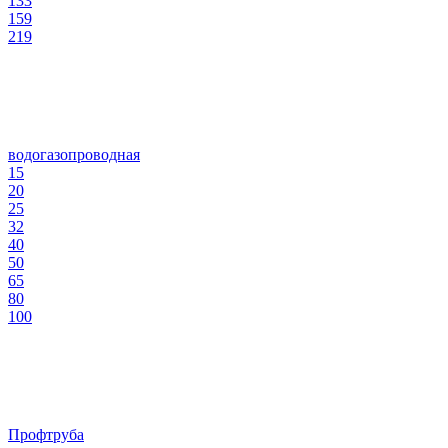
133
159
219
водогазопроводная
15
20
25
32
40
50
65
80
100
Профтруба