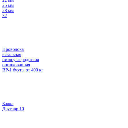
22 мм
25 мм
28 мм
32
Проволока
вязальная
низкоуглеродистая
оцинкованная
ВР-1 бухты от 400 кг
Балка
Двутавр 10