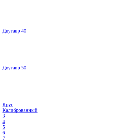
Двутавр 40
Двутавр 50
Круг
Калиброванный
3
4
5
6
7