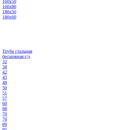
160х50
160х80
180х50
180х60
Труба стальная
бесшовная г/д
32
38
42
45
48
50
51
57
60
68
70
76
89
95