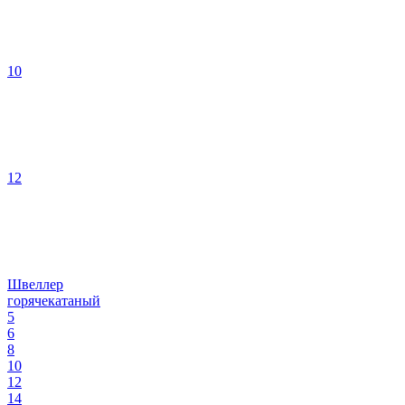
10
12
Швеллер
горячекатаный
5
6
8
10
12
14