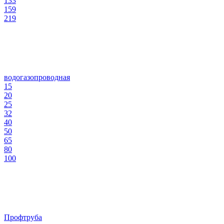
133
159
219
водогазопроводная
15
20
25
32
40
50
65
80
100
Профтруба