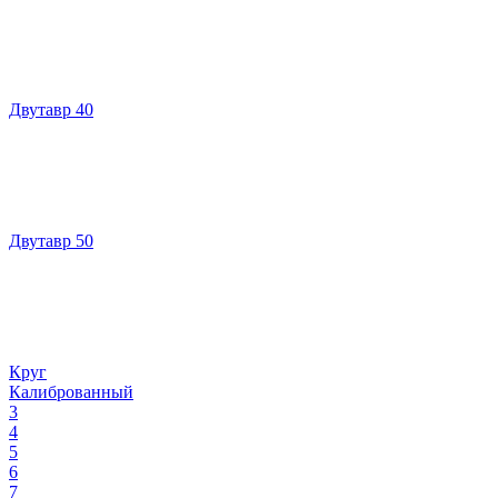
Двутавр 40
Двутавр 50
Круг
Калиброванный
3
4
5
6
7