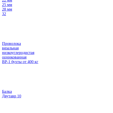
22 мм
25 мм
28 мм
32
Проволока
вязальная
низкоуглеродистая
оцинкованная
ВР-1 бухты от 400 кг
Балка
Двутавр 10