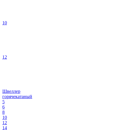
10
12
Швеллер
горячекатаный
5
6
8
10
12
14