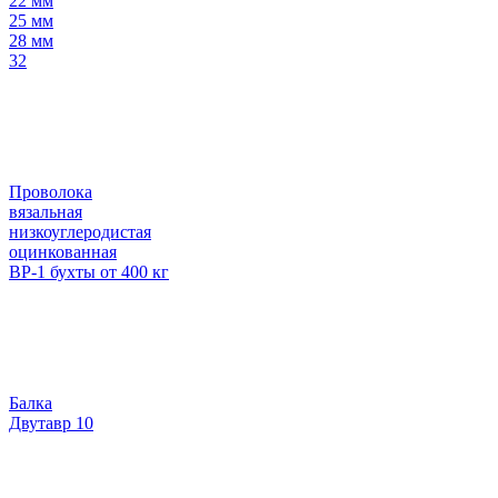
22 мм
25 мм
28 мм
32
Проволока
вязальная
низкоуглеродистая
оцинкованная
ВР-1 бухты от 400 кг
Балка
Двутавр 10