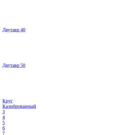
Двутавр 40
Двутавр 50
Круг
Калиброванный
3
4
5
6
7