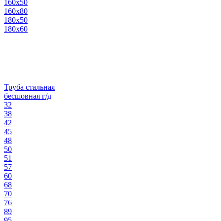
160х50
160х80
180х50
180х60
Труба стальная
бесшовная г/д
32
38
42
45
48
50
51
57
60
68
70
76
89
95