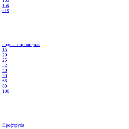
133
159
219
водогазопроводная
15
20
25
32
40
50
65
80
100
Профтруба