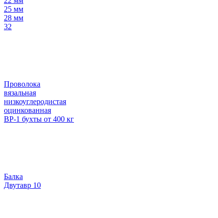
22 мм
25 мм
28 мм
32
Проволока
вязальная
низкоуглеродистая
оцинкованная
ВР-1 бухты от 400 кг
Балка
Двутавр 10