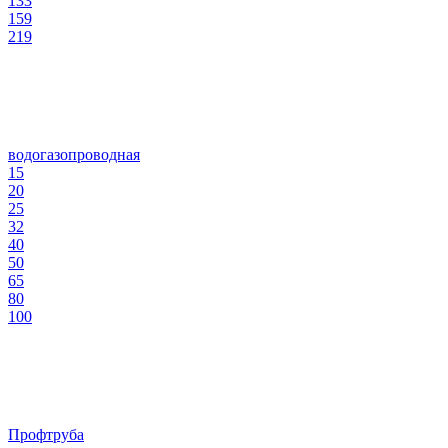
133
159
219
водогазопроводная
15
20
25
32
40
50
65
80
100
Профтруба