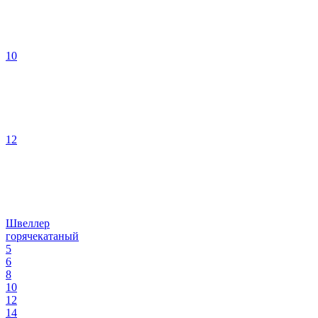
10
12
Швеллер
горячекатаный
5
6
8
10
12
14