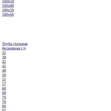
160х50
160х80
180х50
180х60
Труба стальная
бесшовная г/д
32
38
42
45
48
50
51
57
60
68
70
76
89
95