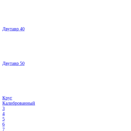
Двутавр 40
Двутавр 50
Круг
Калиброванный
3
4
5
6
7