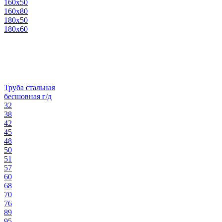
160х50
160х80
180х50
180х60
Труба стальная
бесшовная г/д
32
38
42
45
48
50
51
57
60
68
70
76
89
95