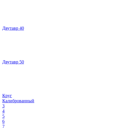
Двутавр 40
Двутавр 50
Круг
Калиброванный
3
4
5
6
7