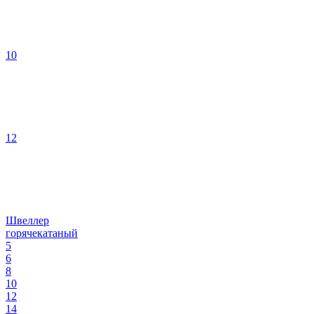
10
12
Швеллер
горячекатаный
5
6
8
10
12
14