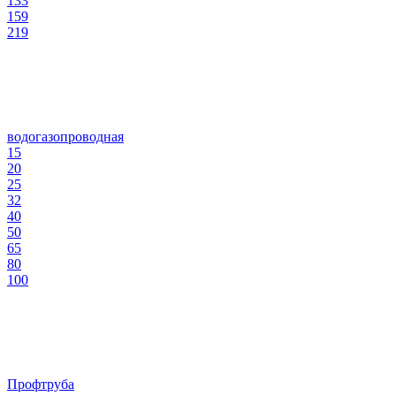
133
159
219
водогазопроводная
15
20
25
32
40
50
65
80
100
Профтруба