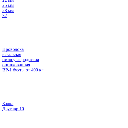
22 мм
25 мм
28 мм
32
Проволока
вязальная
низкоуглеродистая
оцинкованная
ВР-1 бухты от 400 кг
Балка
Двутавр 10