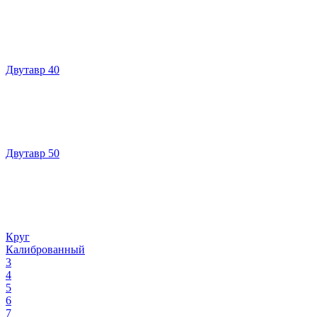
Двутавр 40
Двутавр 50
Круг
Калиброванный
3
4
5
6
7