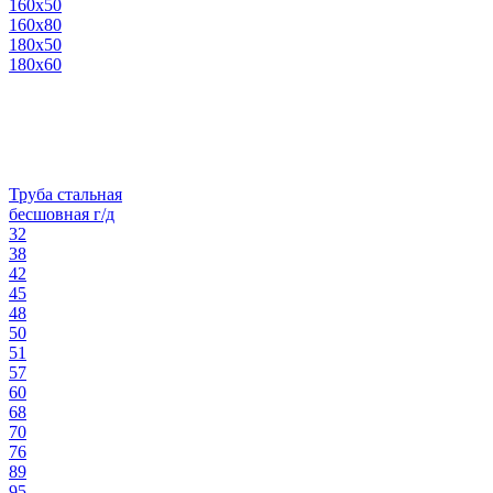
160х50
160х80
180х50
180х60
Труба стальная
бесшовная г/д
32
38
42
45
48
50
51
57
60
68
70
76
89
95