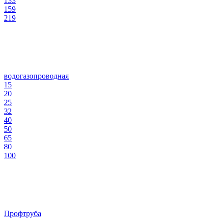
133
159
219
водогазопроводная
15
20
25
32
40
50
65
80
100
Профтруба