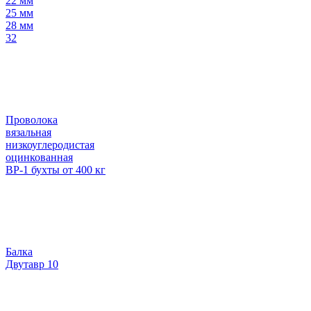
22 мм
25 мм
28 мм
32
Проволока
вязальная
низкоуглеродистая
оцинкованная
ВР-1 бухты от 400 кг
Балка
Двутавр 10