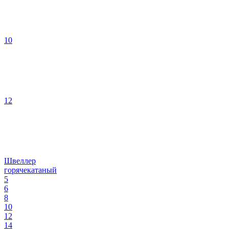
10
12
Швеллер
горячекатаный
5
6
8
10
12
14