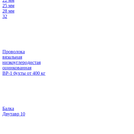
22 мм
25 мм
28 мм
32
Проволока
вязальная
низкоуглеродистая
оцинкованная
ВР-1 бухты от 400 кг
Балка
Двутавр 10