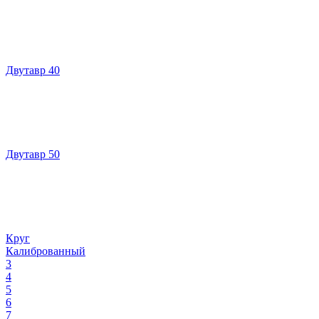
Двутавр 40
Двутавр 50
Круг
Калиброванный
3
4
5
6
7