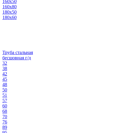
160х50
160х80
180х50
180х60
Труба стальная
бесшовная г/д
32
38
42
45
48
50
51
57
60
68
70
76
89
95