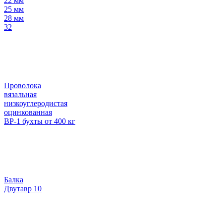
22 мм
25 мм
28 мм
32
Проволока
вязальная
низкоуглеродистая
оцинкованная
ВР-1 бухты от 400 кг
Балка
Двутавр 10