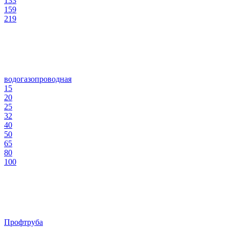
133
159
219
водогазопроводная
15
20
25
32
40
50
65
80
100
Профтруба