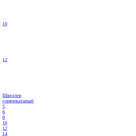
10
12
Швеллер
горячекатаный
5
6
8
10
12
14