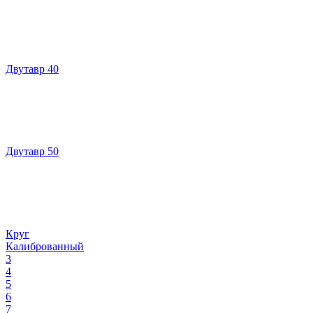
Двутавр 40
Двутавр 50
Круг
Калиброванный
3
4
5
6
7