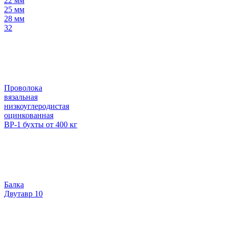
22 мм
25 мм
28 мм
32
Проволока
вязальная
низкоуглеродистая
оцинкованная
ВР-1 бухты от 400 кг
Балка
Двутавр 10