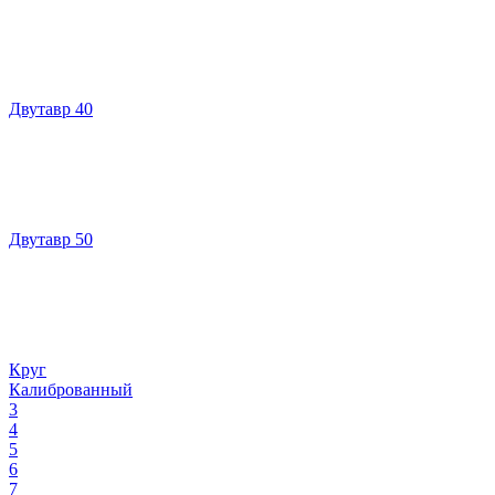
Двутавр 40
Двутавр 50
Круг
Калиброванный
3
4
5
6
7