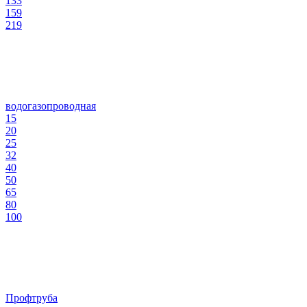
133
159
219
водогазопроводная
15
20
25
32
40
50
65
80
100
Профтруба