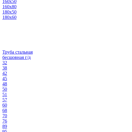
160х50
160х80
180х50
180х60
Труба стальная
бесшовная г/д
32
38
42
45
48
50
51
57
60
68
70
76
89
95