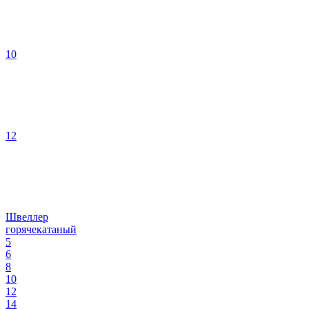
10
12
Швеллер
горячекатаный
5
6
8
10
12
14