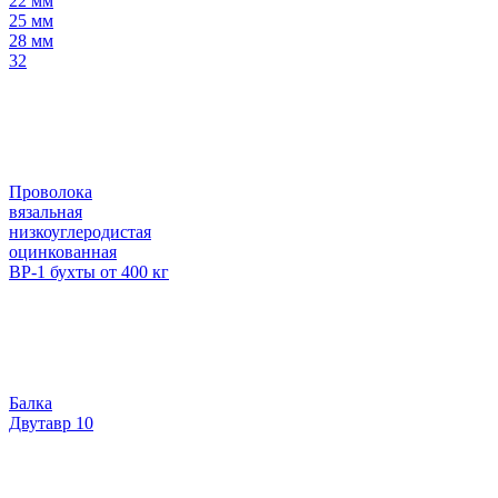
22 мм
25 мм
28 мм
32
Проволока
вязальная
низкоуглеродистая
оцинкованная
ВР-1 бухты от 400 кг
Балка
Двутавр 10