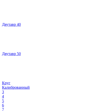
Двутавр 40
Двутавр 50
Круг
Калиброванный
3
4
5
6
7