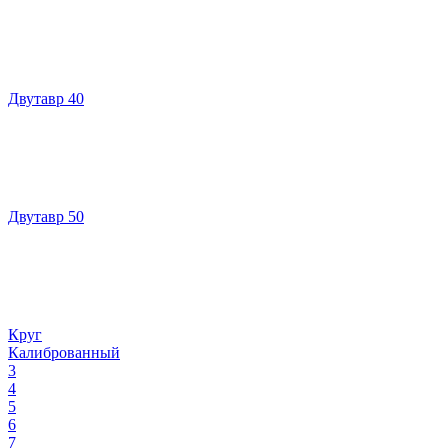
Двутавр 40
Двутавр 50
Круг
Калиброванный
3
4
5
6
7