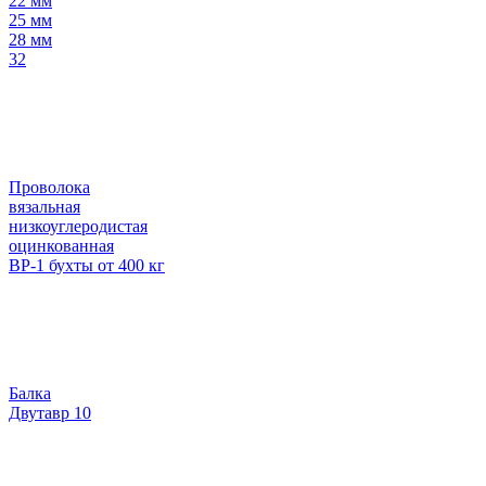
22 мм
25 мм
28 мм
32
Проволока
вязальная
низкоуглеродистая
оцинкованная
ВР-1 бухты от 400 кг
Балка
Двутавр 10