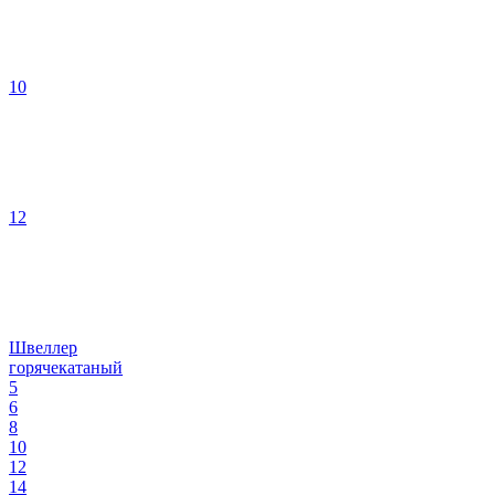
10
12
Швеллер
горячекатаный
5
6
8
10
12
14