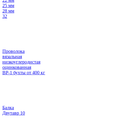
22 мм
25 мм
28 мм
32
Проволока
вязальная
низкоуглеродистая
оцинкованная
ВР-1 бухты от 400 кг
Балка
Двутавр 10