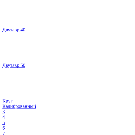
Двутавр 40
Двутавр 50
Круг
Калиброванный
3
4
5
6
7