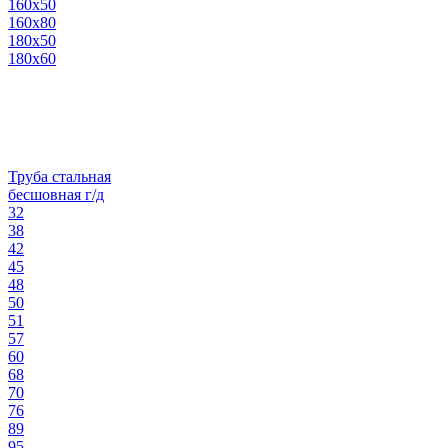
160х50
160х80
180х50
180х60
Труба стальная
бесшовная г/д
32
38
42
45
48
50
51
57
60
68
70
76
89
95