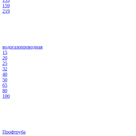
133
159
219
водогазопроводная
15
20
25
32
40
50
65
80
100
Профтруба