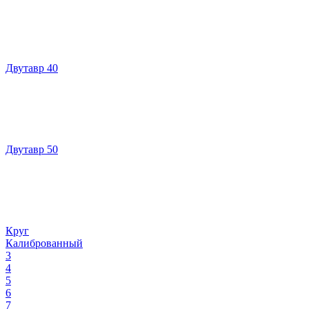
Двутавр 40
Двутавр 50
Круг
Калиброванный
3
4
5
6
7