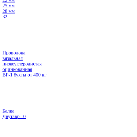
22 мм
25 мм
28 мм
32
Проволока
вязальная
низкоуглеродистая
оцинкованная
ВР-1 бухты от 400 кг
Балка
Двутавр 10