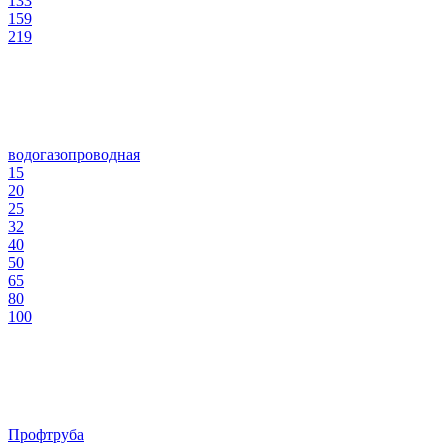
133
159
219
водогазопроводная
15
20
25
32
40
50
65
80
100
Профтруба