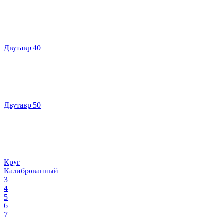
Двутавр 40
Двутавр 50
Круг
Калиброванный
3
4
5
6
7