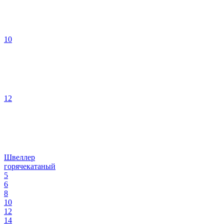
10
12
Швеллер
горячекатаный
5
6
8
10
12
14