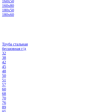
160х50
160х80
180х50
180х60
Труба стальная
бесшовная г/д
32
38
42
45
48
50
51
57
60
68
70
76
89
95