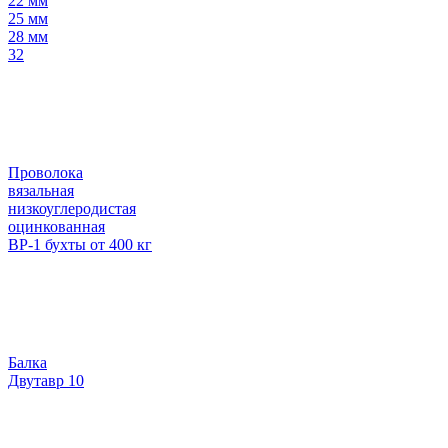
22 мм
25 мм
28 мм
32
Проволока
вязальная
низкоуглеродистая
оцинкованная
ВР-1 бухты от 400 кг
Балка
Двутавр 10