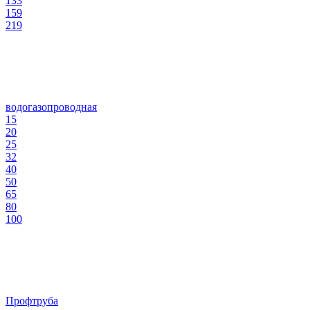
133
159
219
водогазопроводная
15
20
25
32
40
50
65
80
100
Профтруба