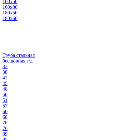
160х50
160х80
180х50
180х60
Труба стальная
бесшовная г/д
32
38
42
45
48
50
51
57
60
68
70
76
89
95