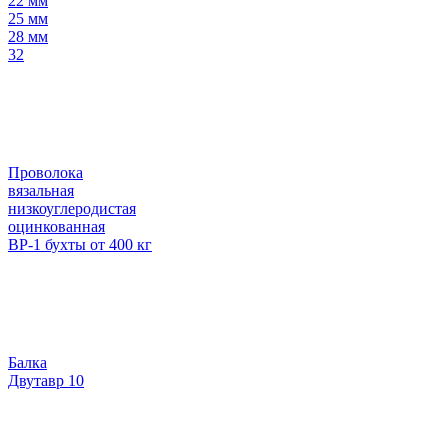
22 мм
25 мм
28 мм
32
Проволока
вязальная
низкоуглеродистая
оцинкованная
ВР-1 бухты от 400 кг
Балка
Двутавр 10