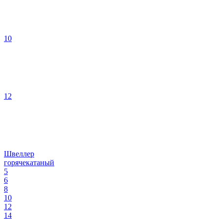
10
12
Швеллер
горячекатаный
5
6
8
10
12
14