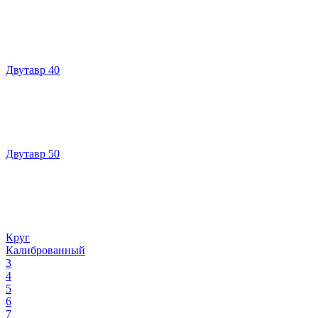
Двутавр 40
Двутавр 50
Круг
Калиброванный
3
4
5
6
7