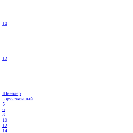
10
12
Швеллер
горячекатаный
5
6
8
10
12
14