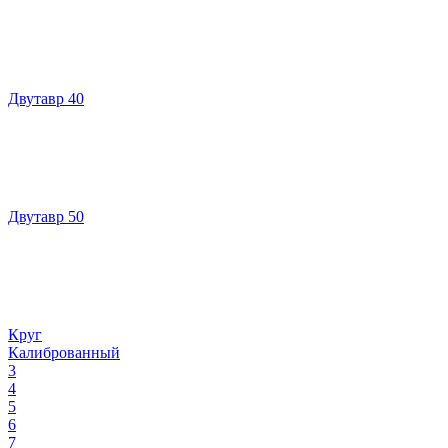
Двутавр 40
Двутавр 50
Круг
Калиброванный
3
4
5
6
7