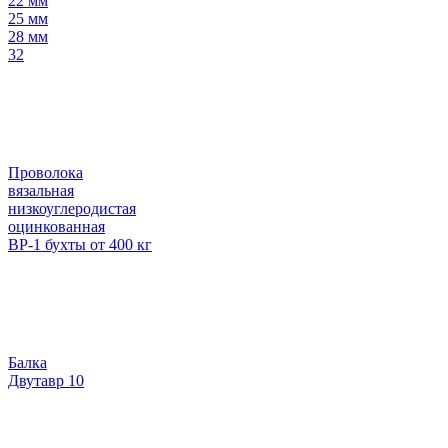
22 мм
25 мм
28 мм
32
Проволока
вязальная
низкоуглеродистая
оцинкованная
ВР-1 бухты от 400 кг
Балка
Двутавр 10