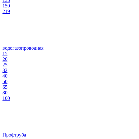
133
159
219
водогазопроводная
15
20
25
32
40
50
65
80
100
Профтруба