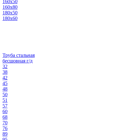
160х50
160х80
180х50
180х60
Труба стальная
бесшовная г/д
32
38
42
45
48
50
51
57
60
68
70
76
89
95