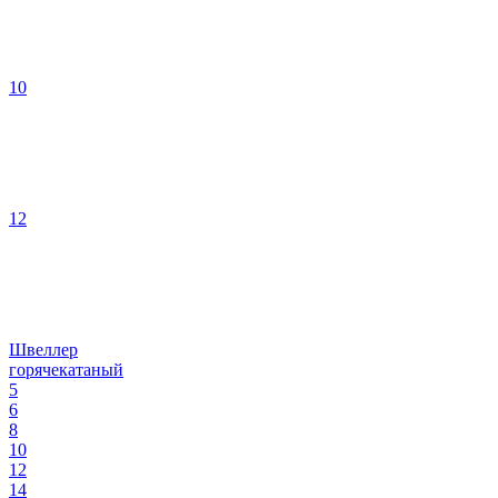
10
12
Швеллер
горячекатаный
5
6
8
10
12
14