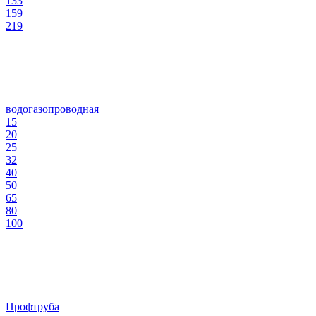
133
159
219
водогазопроводная
15
20
25
32
40
50
65
80
100
Профтруба