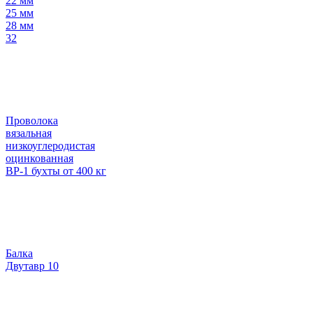
22 мм
25 мм
28 мм
32
Проволока
вязальная
низкоуглеродистая
оцинкованная
ВР-1 бухты от 400 кг
Балка
Двутавр 10