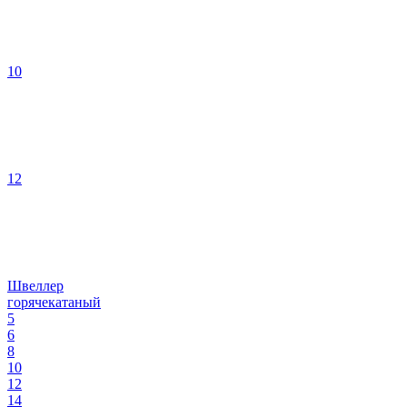
10
12
Швеллер
горячекатаный
5
6
8
10
12
14