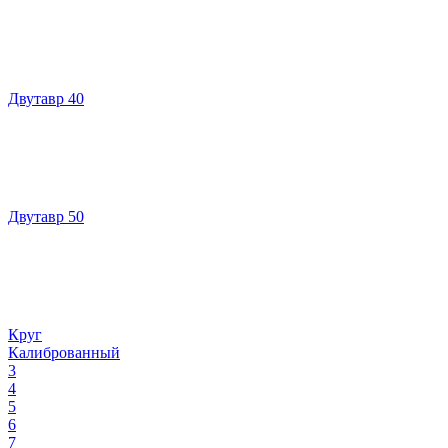
Двутавр 40
Двутавр 50
Круг
Калиброванный
3
4
5
6
7