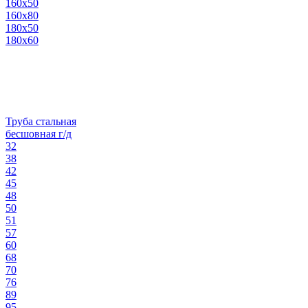
160х50
160х80
180х50
180х60
Труба стальная
бесшовная г/д
32
38
42
45
48
50
51
57
60
68
70
76
89
95