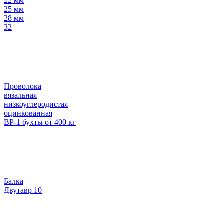
22 мм
25 мм
28 мм
32
Проволока
вязальная
низкоуглеродистая
оцинкованная
ВР-1 бухты от 400 кг
Балка
Двутавр 10