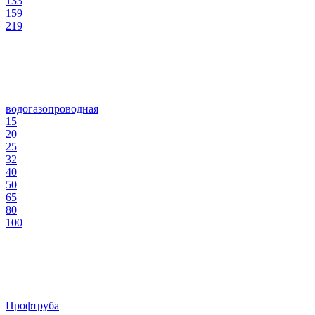
133
159
219
водогазопроводная
15
20
25
32
40
50
65
80
100
Профтруба