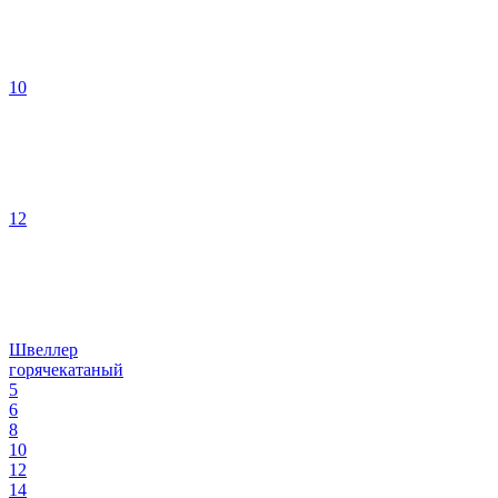
10
12
Швеллер
горячекатаный
5
6
8
10
12
14