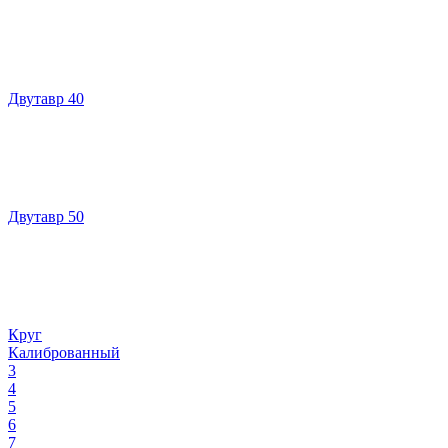
Двутавр 40
Двутавр 50
Круг
Калиброванный
3
4
5
6
7