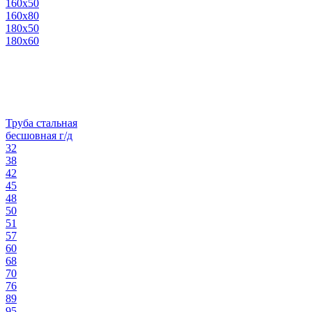
160х50
160х80
180х50
180х60
Труба стальная
бесшовная г/д
32
38
42
45
48
50
51
57
60
68
70
76
89
95