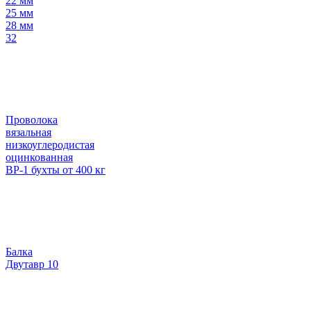
22 мм
25 мм
28 мм
32
Проволока
вязальная
низкоуглеродистая
оцинкованная
ВР-1 бухты от 400 кг
Балка
Двутавр 10