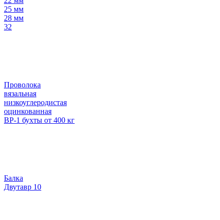
22 мм
25 мм
28 мм
32
Проволока
вязальная
низкоуглеродистая
оцинкованная
ВР-1 бухты от 400 кг
Балка
Двутавр 10