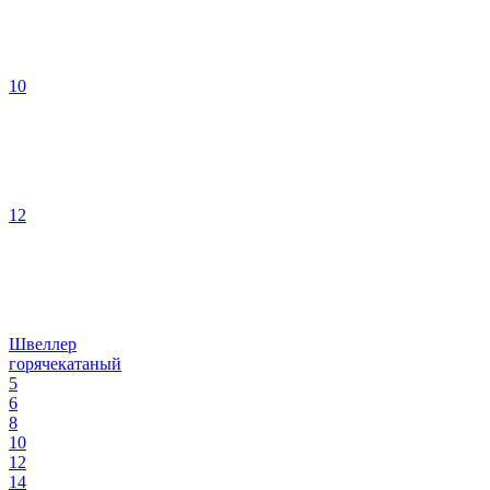
10
12
Швеллер
горячекатаный
5
6
8
10
12
14