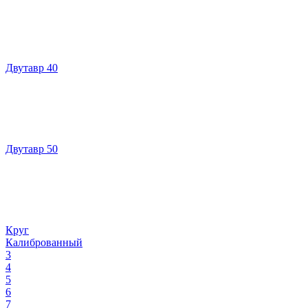
Двутавр 40
Двутавр 50
Круг
Калиброванный
3
4
5
6
7