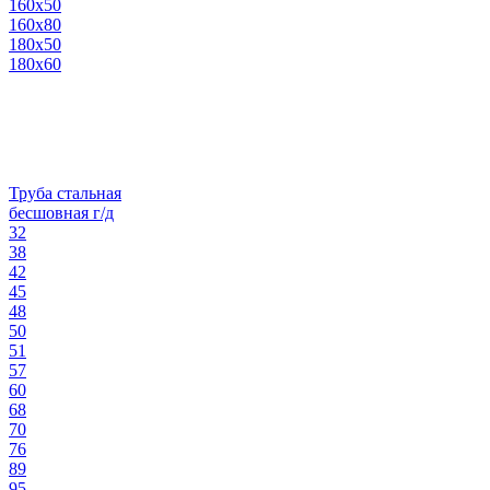
160х50
160х80
180х50
180х60
Труба стальная
бесшовная г/д
32
38
42
45
48
50
51
57
60
68
70
76
89
95