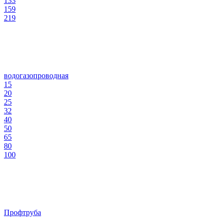
133
159
219
водогазопроводная
15
20
25
32
40
50
65
80
100
Профтруба