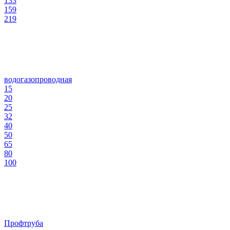
133
159
219
водогазопроводная
15
20
25
32
40
50
65
80
100
Профтруба