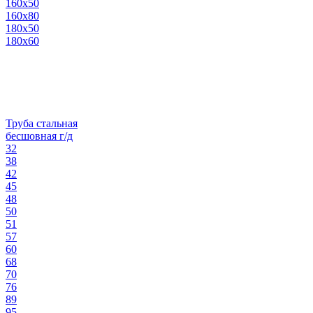
160х50
160х80
180х50
180х60
Труба стальная
бесшовная г/д
32
38
42
45
48
50
51
57
60
68
70
76
89
95