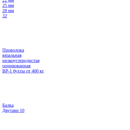
22 мм
25 мм
28 мм
32
Проволока
вязальная
низкоуглеродистая
оцинкованная
ВР-1 бухты от 400 кг
Балка
Двутавр 10