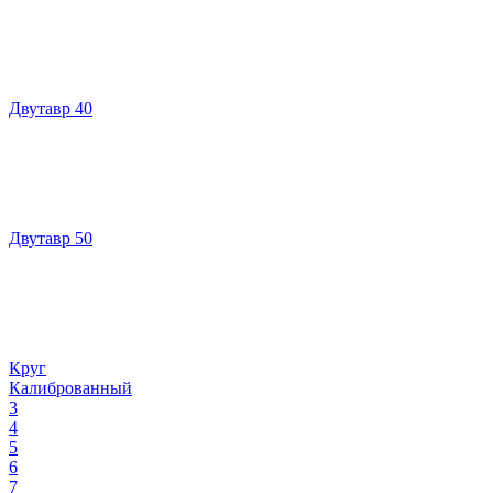
Двутавр 40
Двутавр 50
Круг
Калиброванный
3
4
5
6
7