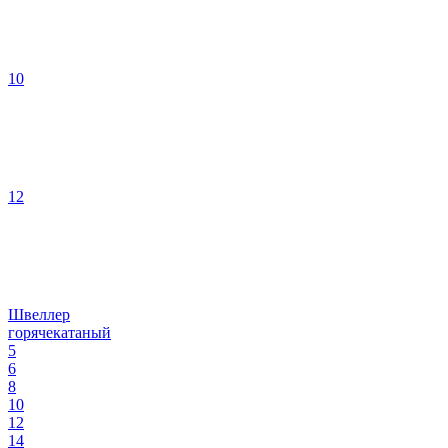
10
12
Швеллер
горячекатаный
5
6
8
10
12
14