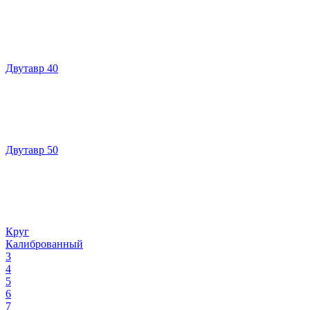
Двутавр 40
Двутавр 50
Круг
Калиброванный
3
4
5
6
7