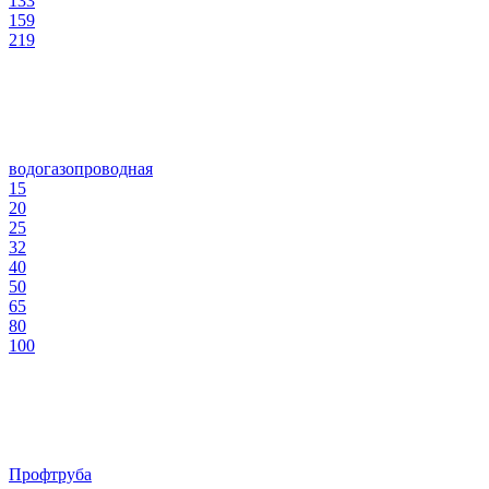
133
159
219
водогазопроводная
15
20
25
32
40
50
65
80
100
Профтруба