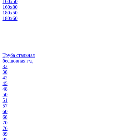
160х50
160х80
180х50
180х60
Труба стальная
бесшовная г/д
32
38
42
45
48
50
51
57
60
68
70
76
89
95