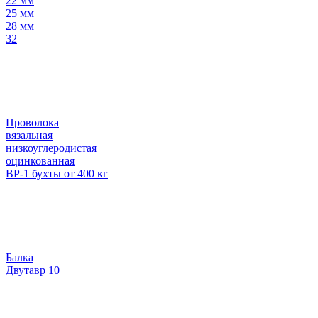
22 мм
25 мм
28 мм
32
Проволока
вязальная
низкоуглеродистая
оцинкованная
ВР-1 бухты от 400 кг
Балка
Двутавр 10