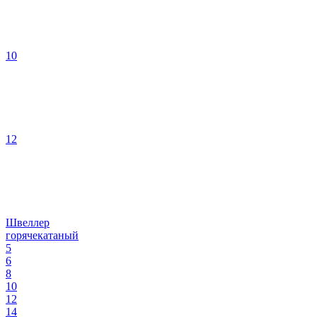
10
12
Швеллер
горячекатаный
5
6
8
10
12
14