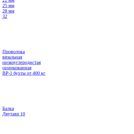
22 мм
25 мм
28 мм
32
Проволока
вязальная
низкоуглеродистая
оцинкованная
ВР-1 бухты от 400 кг
Балка
Двутавр 10