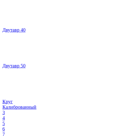
Двутавр 40
Двутавр 50
Круг
Калиброванный
3
4
5
6
7