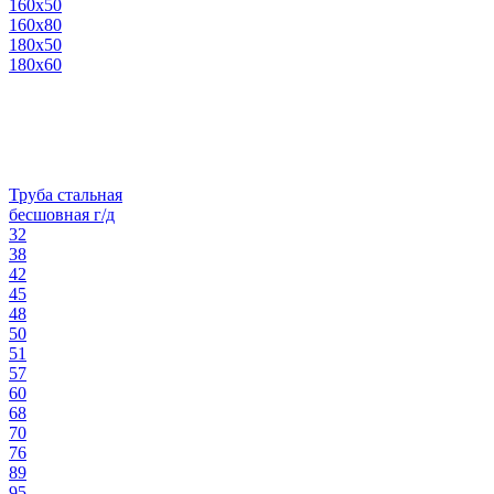
160х50
160х80
180х50
180х60
Труба стальная
бесшовная г/д
32
38
42
45
48
50
51
57
60
68
70
76
89
95