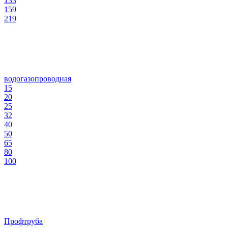
133
159
219
водогазопроводная
15
20
25
32
40
50
65
80
100
Профтруба