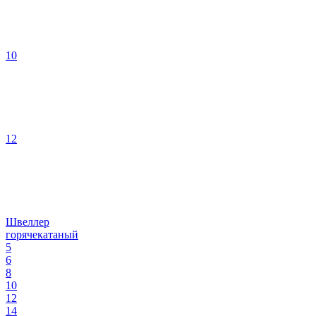
10
12
Швеллер
горячекатаный
5
6
8
10
12
14