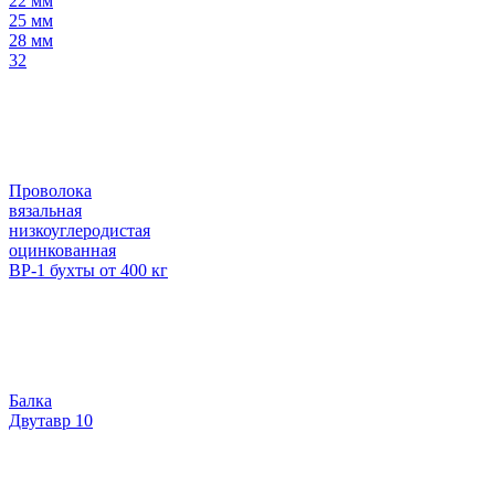
22 мм
25 мм
28 мм
32
Проволока
вязальная
низкоуглеродистая
оцинкованная
ВР-1 бухты от 400 кг
Балка
Двутавр 10