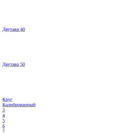
Двутавр 40
Двутавр 50
Круг
Калиброванный
3
4
5
6
7