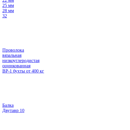
22 мм
25 мм
28 мм
32
Проволока
вязальная
низкоуглеродистая
оцинкованная
ВР-1 бухты от 400 кг
Балка
Двутавр 10