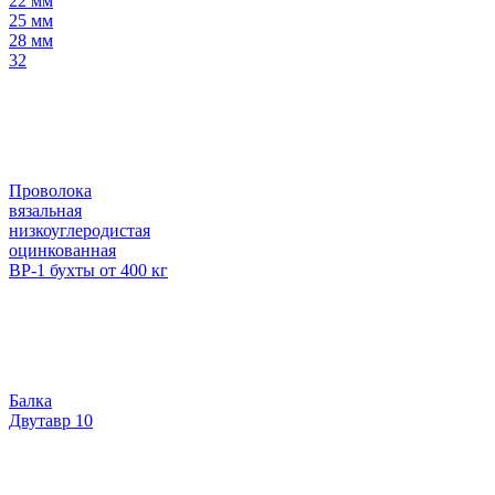
22 мм
25 мм
28 мм
32
Проволока
вязальная
низкоуглеродистая
оцинкованная
ВР-1 бухты от 400 кг
Балка
Двутавр 10