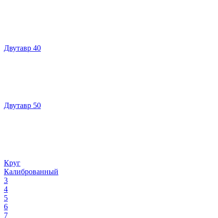
Двутавр 40
Двутавр 50
Круг
Калиброванный
3
4
5
6
7