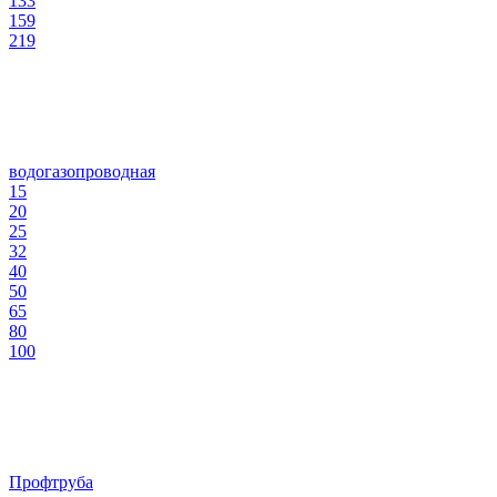
133
159
219
водогазопроводная
15
20
25
32
40
50
65
80
100
Профтруба