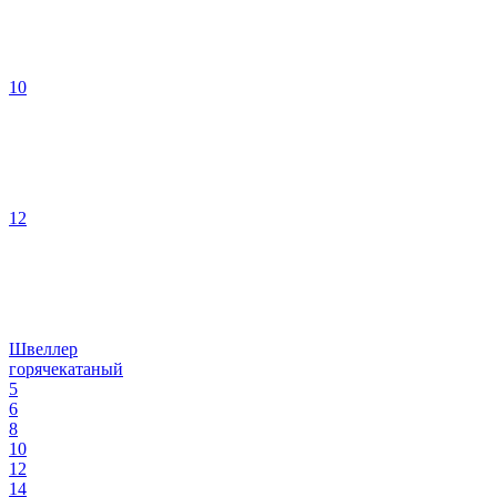
10
12
Швеллер
горячекатаный
5
6
8
10
12
14