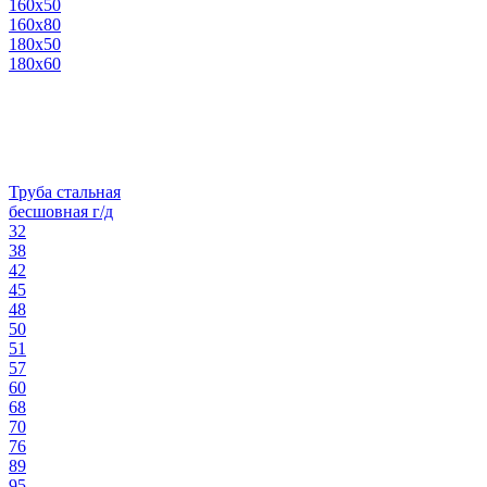
160х50
160х80
180х50
180х60
Труба стальная
бесшовная г/д
32
38
42
45
48
50
51
57
60
68
70
76
89
95