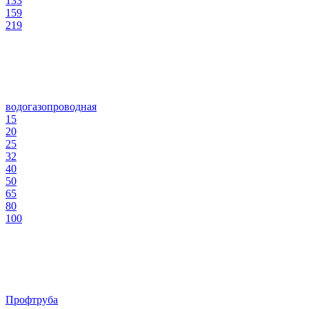
133
159
219
водогазопроводная
15
20
25
32
40
50
65
80
100
Профтруба