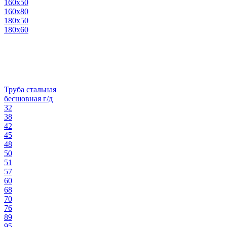
160х50
160х80
180х50
180х60
Труба стальная
бесшовная г/д
32
38
42
45
48
50
51
57
60
68
70
76
89
95