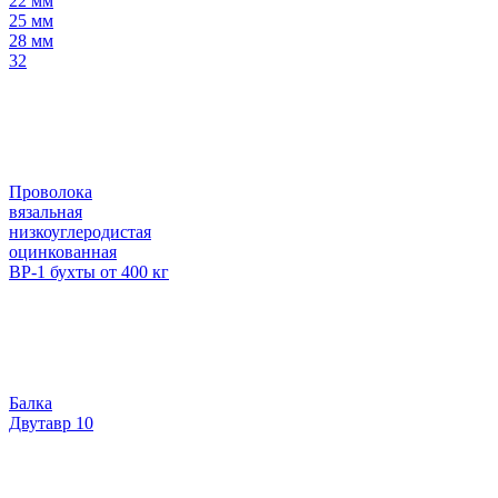
22 мм
25 мм
28 мм
32
Проволока
вязальная
низкоуглеродистая
оцинкованная
ВР-1 бухты от 400 кг
Балка
Двутавр 10