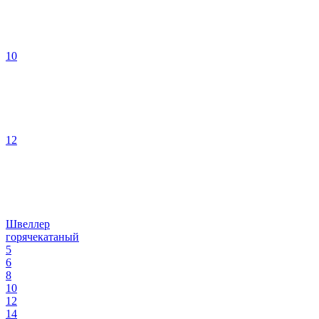
10
12
Швеллер
горячекатаный
5
6
8
10
12
14