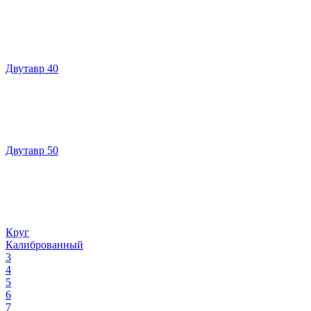
Двутавр 40
Двутавр 50
Круг
Калиброванный
3
4
5
6
7