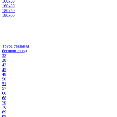
160х50
160х80
180х50
180х60
Труба стальная
бесшовная г/д
32
38
42
45
48
50
51
57
60
68
70
76
89
95