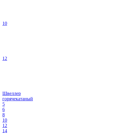
10
12
Швеллер
горячекатаный
5
6
8
10
12
14