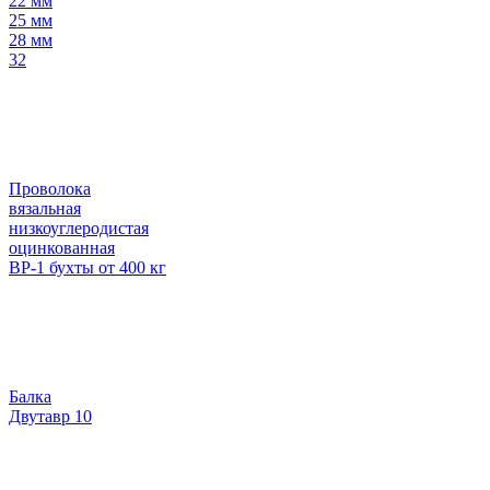
22 мм
25 мм
28 мм
32
Проволока
вязальная
низкоуглеродистая
оцинкованная
ВР-1 бухты от 400 кг
Балка
Двутавр 10