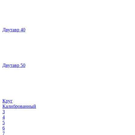
Двутавр 40
Двутавр 50
Круг
Калиброванный
3
4
5
6
7