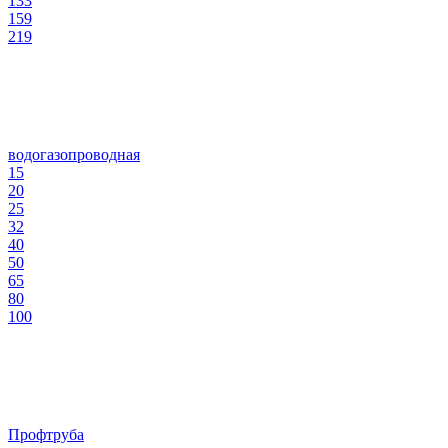
133
159
219
водогазопроводная
15
20
25
32
40
50
65
80
100
Профтруба