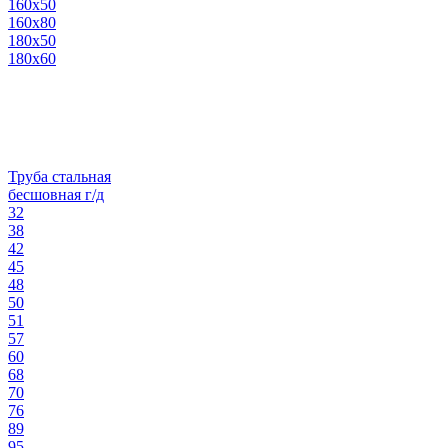
160х50
160х80
180х50
180х60
Труба стальная
бесшовная г/д
32
38
42
45
48
50
51
57
60
68
70
76
89
95