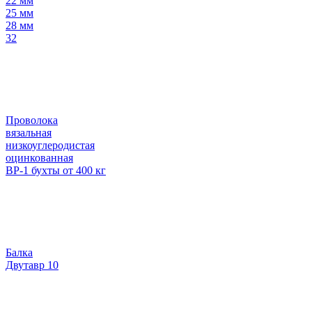
22 мм
25 мм
28 мм
32
Проволока
вязальная
низкоуглеродистая
оцинкованная
ВР-1 бухты от 400 кг
Балка
Двутавр 10