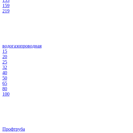
133
159
219
водогазопроводная
15
20
25
32
40
50
65
80
100
Профтруба