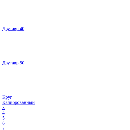
Двутавр 40
Двутавр 50
Круг
Калиброванный
3
4
5
6
7