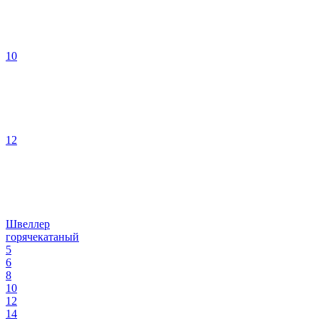
10
12
Швеллер
горячекатаный
5
6
8
10
12
14