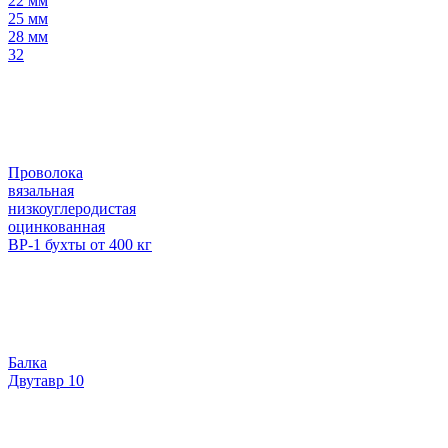
22 мм
25 мм
28 мм
32
Проволока
вязальная
низкоуглеродистая
оцинкованная
ВР-1 бухты от 400 кг
Балка
Двутавр 10