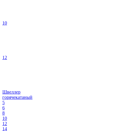
10
12
Швеллер
горячекатаный
5
6
8
10
12
14