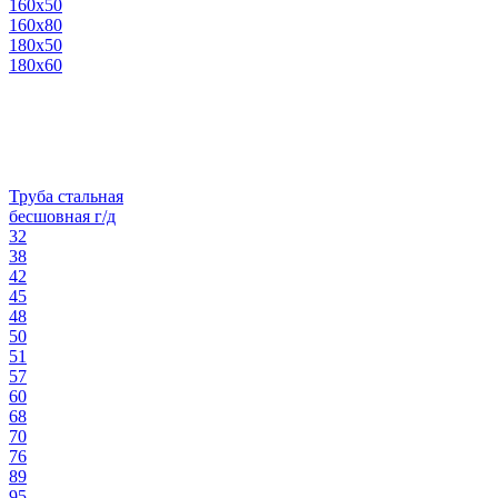
160х50
160х80
180х50
180х60
Труба стальная
бесшовная г/д
32
38
42
45
48
50
51
57
60
68
70
76
89
95