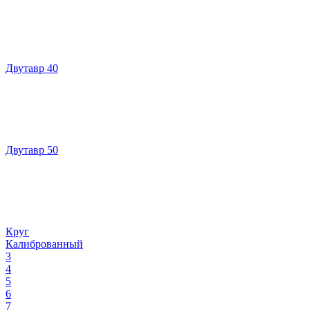
Двутавр 40
Двутавр 50
Круг
Калиброванный
3
4
5
6
7