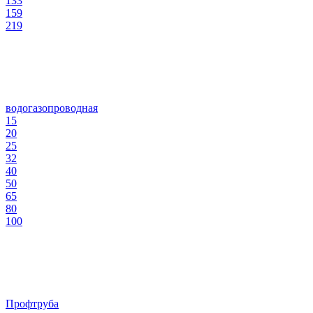
133
159
219
водогазопроводная
15
20
25
32
40
50
65
80
100
Профтруба