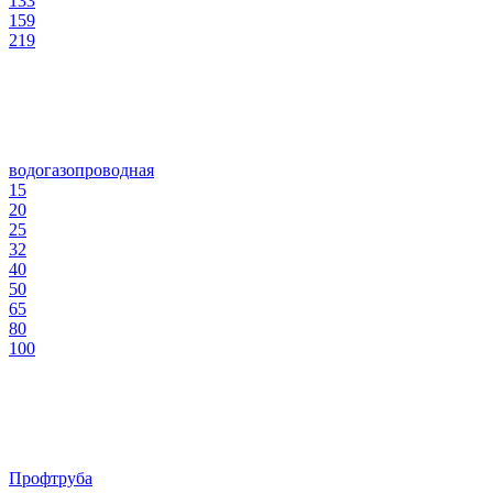
133
159
219
водогазопроводная
15
20
25
32
40
50
65
80
100
Профтруба