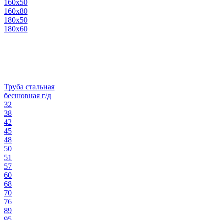
160х50
160х80
180х50
180х60
Труба стальная
бесшовная г/д
32
38
42
45
48
50
51
57
60
68
70
76
89
95