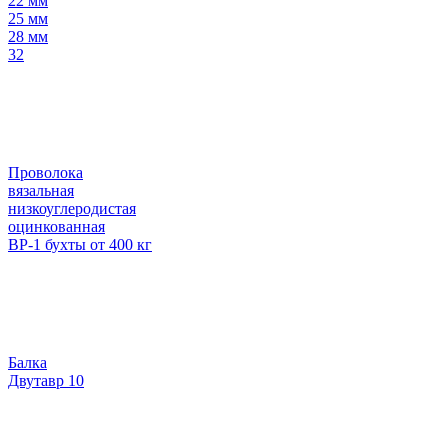
22 мм
25 мм
28 мм
32
Проволока
вязальная
низкоуглеродистая
оцинкованная
ВР-1 бухты от 400 кг
Балка
Двутавр 10