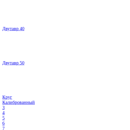
Двутавр 40
Двутавр 50
Круг
Калиброванный
3
4
5
6
7