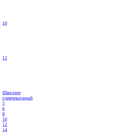
10
12
Швеллер
горячекатаный
5
6
8
10
12
14