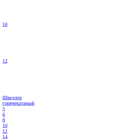
10
12
Швеллер
горячекатаный
5
6
8
10
12
14