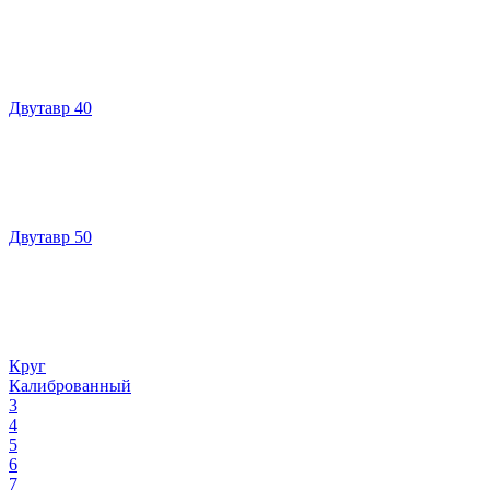
Двутавр 40
Двутавр 50
Круг
Калиброванный
3
4
5
6
7