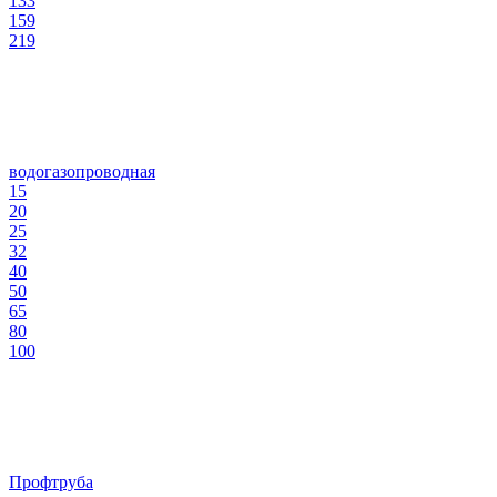
133
159
219
водогазопроводная
15
20
25
32
40
50
65
80
100
Профтруба