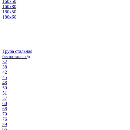
160х50
160х80
180х50
180х60
Труба стальная
бесшовная г/д
32
38
42
45
48
50
51
57
60
68
70
76
89
95