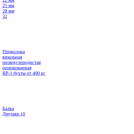
22 мм
25 мм
28 мм
32
Проволока
вязальная
низкоуглеродистая
оцинкованная
ВР-1 бухты от 400 кг
Балка
Двутавр 10