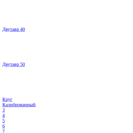
Двутавр 40
Двутавр 50
Круг
Калиброванный
3
4
5
6
7