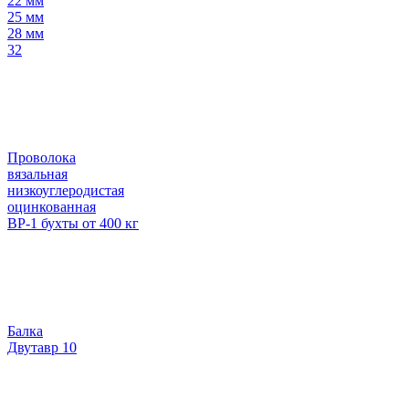
22 мм
25 мм
28 мм
32
Проволока
вязальная
низкоуглеродистая
оцинкованная
ВР-1 бухты от 400 кг
Балка
Двутавр 10