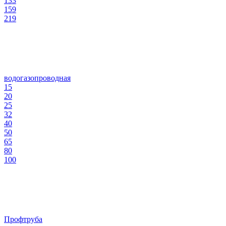
133
159
219
водогазопроводная
15
20
25
32
40
50
65
80
100
Профтруба