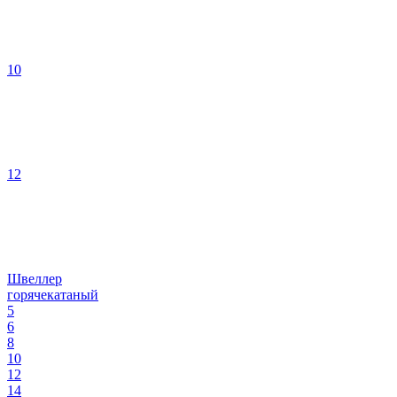
10
12
Швеллер
горячекатаный
5
6
8
10
12
14