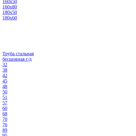
160х50
160х80
180х50
180х60
Труба стальная
бесшовная г/д
32
38
42
45
48
50
51
57
60
68
70
76
89
95