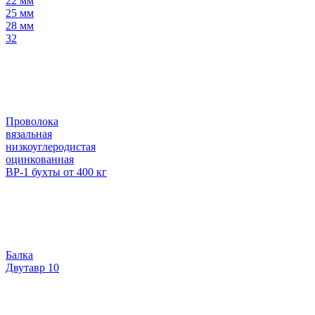
22 мм
25 мм
28 мм
32
Проволока
вязальная
низкоуглеродистая
оцинкованная
ВР-1 бухты от 400 кг
Балка
Двутавр 10