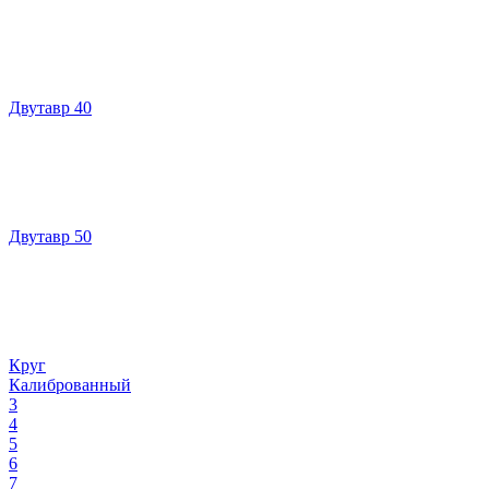
Двутавр 40
Двутавр 50
Круг
Калиброванный
3
4
5
6
7