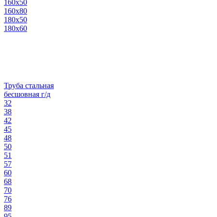
160х50
160х80
180х50
180х60
Труба стальная
бесшовная г/д
32
38
42
45
48
50
51
57
60
68
70
76
89
95