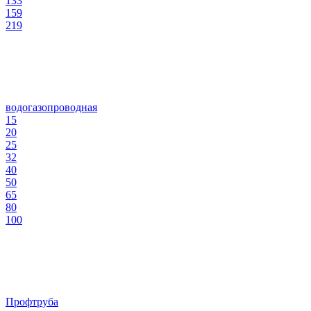
133
159
219
водогазопроводная
15
20
25
32
40
50
65
80
100
Профтруба