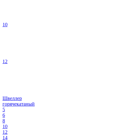
10
12
Швеллер
горячекатаный
5
6
8
10
12
14