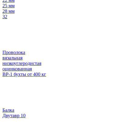
22 мм
25 мм
28 мм
32
Проволока
вязальная
низкоуглеродистая
оцинкованная
ВР-1 бухты от 400 кг
Балка
Двутавр 10