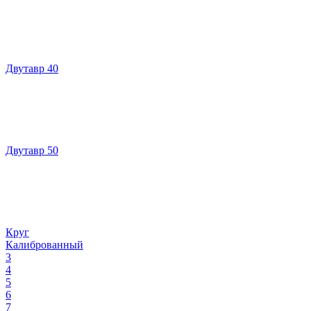
Двутавр 40
Двутавр 50
Круг
Калиброванный
3
4
5
6
7