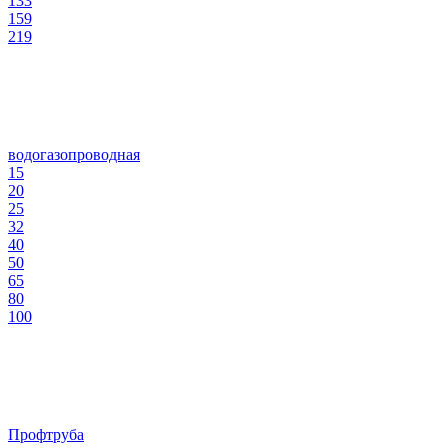
133
159
219
водогазопроводная
15
20
25
32
40
50
65
80
100
Профтруба