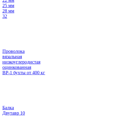
22 мм
25 мм
28 мм
32
Проволока
вязальная
низкоуглеродистая
оцинкованная
ВР-1 бухты от 400 кг
Балка
Двутавр 10