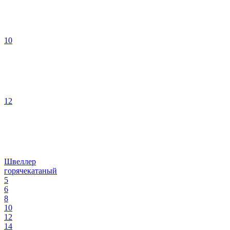
10
12
Швеллер
горячекатаный
5
6
8
10
12
14