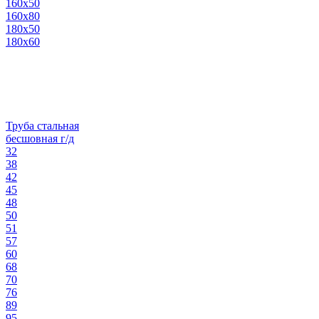
160х50
160х80
180х50
180х60
Труба стальная
бесшовная г/д
32
38
42
45
48
50
51
57
60
68
70
76
89
95