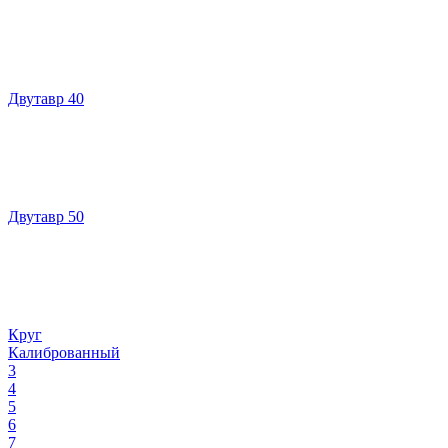
Двутавр 40
Двутавр 50
Круг
Калиброванный
3
4
5
6
7