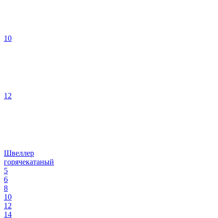
10
12
Швеллер
горячекатаный
5
6
8
10
12
14