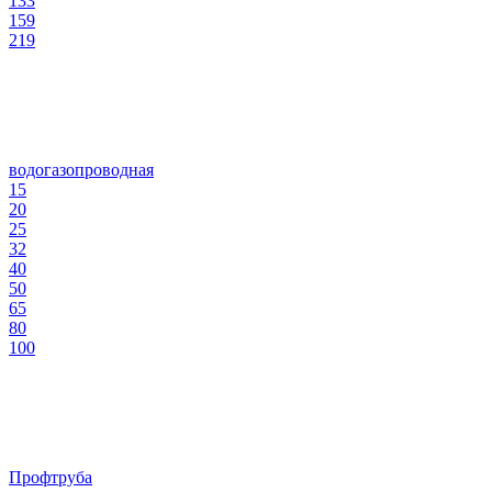
133
159
219
водогазопроводная
15
20
25
32
40
50
65
80
100
Профтруба