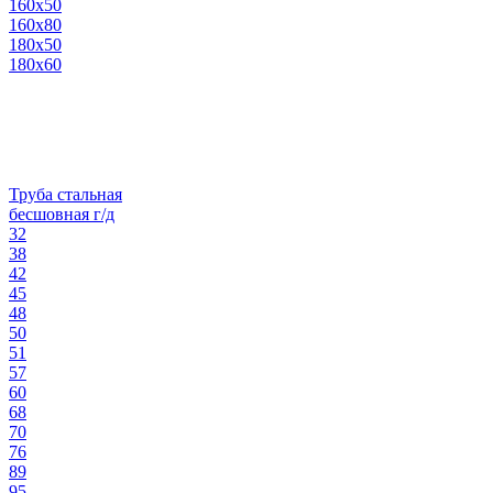
160х50
160х80
180х50
180х60
Труба стальная
бесшовная г/д
32
38
42
45
48
50
51
57
60
68
70
76
89
95