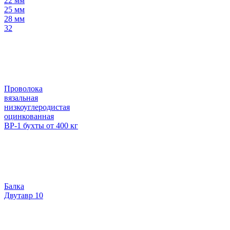
22 мм
25 мм
28 мм
32
Проволока
вязальная
низкоуглеродистая
оцинкованная
ВР-1 бухты от 400 кг
Балка
Двутавр 10